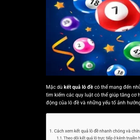
Mặc dù
kết quả lô đề
có thể mang đến nhữn
tìm kiếm các quy luật có thể giúp tăng cơ
động của lô đề và những yếu tố ảnh hưởng
Cách xem kết quả lô đề nhanh chóng và chí
Theo dõi kết quả lô trực tiếp ở kênh truyền 