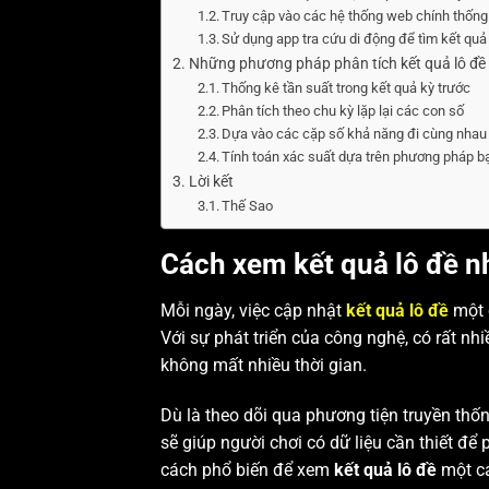
Truy cập vào các hệ thống web chính thống
Sử dụng app tra cứu di động để tìm kết quả
Những phương pháp phân tích kết quả lô đề đ
Thống kê tần suất trong kết quả kỳ trước
Phân tích theo chu kỳ lặp lại các con số
Dựa vào các cặp số khả năng đi cùng nhau
Tính toán xác suất dựa trên phương pháp b
Lời kết
Thế Sao
Cách xem kết quả lô đề n
Mỗi ngày, việc cập nhật
kết quả lô đề
một 
Với sự phát triển của công nghệ, có rất n
không mất nhiều thời gian.
Dù là theo dõi qua phương tiện truyền thố
sẽ giúp người chơi có dữ liệu cần thiết để
cách phổ biến để xem
kết quả lô đề
một c