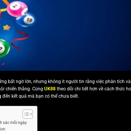
g bất ngờ lớn, nhưng không ít người tin rằng việc phân tích và
 hội chiến thắng. Cùng
UK88
theo dõi chi tiết hơn về cách thức h
 đến kết quả mà bạn có thể chưa biết.
nh xác mỗi ngày
hình