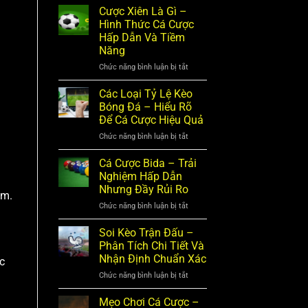
Xe
Giải
Cược Xiên Là Gì –
Moto
Trí
Hình Thức Cá Cược
–
Hấp
Hấp Dẫn Và Tiềm
Môn
Dẫn
Năng
Thể
Và
Thao
Chức năng bình luận bị tắt
Đầy
ở
Tốc
Kịch
Cược
Độ
Tính
Xiên
Các Loại Tỷ Lệ Kèo
Đầy
Là
Bóng Đá – Hiểu Rõ
Kịch
Gì
Để Cá Cược Hiệu Quả
Tính
–
Chức năng bình luận bị tắt
Thách
ở
Hình
Thức
Các
Thức
Loại
Cá
Cá Cược Bida – Trải
Tỷ
Cược
Nghiệm Hấp Dẫn
Lệ
Hấp
Nhưng Đầy Rủi Ro
âm.
Kèo
Dẫn
Chức năng bình luận bị tắt
ở
Bóng
Và
Cá
Đá
Tiềm
Cược
–
Soi Kèo Trận Đấu –
Năng
Bida
Hiểu
Phân Tích Chi Tiết Và
–
Rõ
Nhận Định Chuẩn Xác
c
Trải
Để
Chức năng bình luận bị tắt
ở
Nghiệm
Cá
Soi
Hấp
Cược
Kèo
Dẫn
Mẹo Chơi Cá Cược –
Hiệu