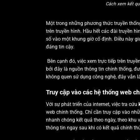
Cách xem kết qu
Một trong những phương thức truyền thống
trên truyền hình. Hầu hết các đài truyền 
số vào một khung giờ cố định. Điều này gi
đáng tin cậy.
Bên cạnh đó, việc xem trực tiếp trên truyền
bởi đây là nguồn thông tin chính thống, đ
không quen sử dụng công nghệ, đây vẫn là
Truy cập vào các hệ thống web ch
Với sự phát triển của internet, việc tra cứu
k
web chính thống. Chỉ cần truy cập vào nhữ
nhanh chóng kết quả theo ngày, theo khu 
thông tin ngay sau khi có kết quả chính t