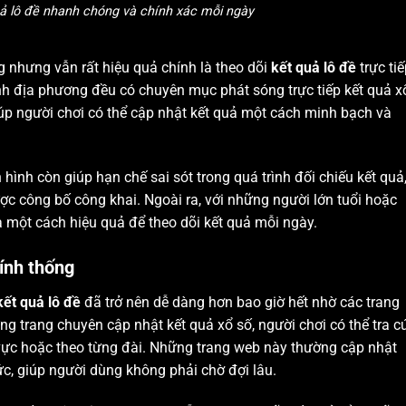
ả lô đề nhanh chóng và chính xác mỗi ngày
 nhưng vẫn rất hiệu quả chính là theo dõi
kết quả lô đề
trực ti
hình địa phương đều có chuyên mục phát sóng trực tiếp kết quả x
úp người chơi có thể cập nhật kết quả một cách minh bạch và
 hình còn giúp hạn chế sai sót trong quá trình đối chiếu kết quả
ược công bố công khai. Ngoài ra, với những người lớn tuổi hoặc
 một cách hiệu quả để theo dõi kết quả mỗi ngày.
ính thống
ết quả lô đề
đã trở nên dễ dàng hơn bao giờ hết nhờ các trang
ng trang chuyên cập nhật kết quả xổ số, người chơi có thể tra c
vực hoặc theo từng đài. Những trang web này thường cập nhật
hức, giúp người dùng không phải chờ đợi lâu.