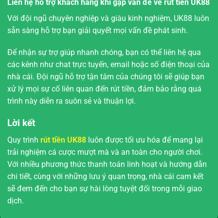
Liên hệ hỗ trợ khách hàng khi gặp vấn đề về rút tiền UK88
Với đội ngũ chuyên nghiệp và giàu kinh nghiệm, UK88 luôn
sẵn sàng hỗ trợ bạn giải quyết mọi vấn đề phát sinh.
Để nhận sự trợ giúp nhanh chóng, bạn có thể liên hệ qua
các kênh như chat trực tuyến, email hoặc số điện thoại của
nhà cái. Đội ngũ hỗ trợ tận tâm của chúng tôi sẽ giúp bạn
xử lý mọi sự cố liên quan đến rút tiền, đảm bảo rằng quá
trình này diễn ra suôn sẻ và thuận lợi.
Lời kết
Quy trình
rút tiền UK88
luôn được tối ưu hóa để mang lại
trải nghiệm cá cược mượt mà và an toàn cho người chơi.
Với nhiều phương thức thanh toán linh hoạt và hướng dẫn
chi tiết, cùng với những lưu ý quan trọng, nhà cái cam kết
sẽ đem đến cho bạn sự hài lòng tuyệt đối trong mỗi giao
dịch.