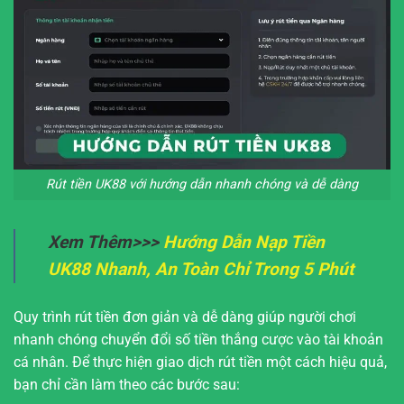
Rút tiền UK88 với hướng dẫn nhanh chóng và dễ dàng
Xem Thêm>>>
Hướng Dẫn Nạp Tiền
UK88 Nhanh, An Toàn Chỉ Trong 5 Phút
Quy trình rút tiền đơn giản và dễ dàng giúp người chơi
nhanh chóng chuyển đổi số tiền thắng cược vào tài khoản
cá nhân. Để thực hiện giao dịch rút tiền một cách hiệu quả,
bạn chỉ cần làm theo các bước sau: