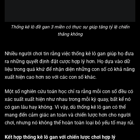
Thống kê lô đề gan 3 miền có thực sự giúp tăng tỷ lệ chiến
thắng không
Nhiều người chơi tin rằng việc thống kê lô gan giúp họ đưa
ra những quyết định đặt cược hợp lý hơn. Họ dựa vào dữ
liệu trong quá khứ để nhận diện những con số có khả năng
xuất hiện cao hơn so với các con số khác.
Một số nghiên cứu toán học chỉ ra rằng mỗi con số đều có
xác suất xuất hiện như nhau trong mỗi kỳ quay, bất kể nó
có gan lâu hay không. Vì vậy, dù thống kê lô gan có thể
mang đến cảm giác an toàn và chiến lược hơn cho người
chơi, nhưng nó không thể hoàn toàn loại bỏ yếu tố may rủi.
Kết hợp thống kê lô gan với chiến lược chơi hợp lý