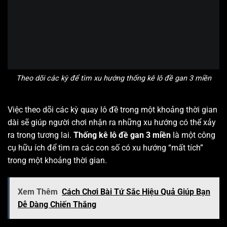
Theo dõi các kỳ để tìm xu hướng thống kê lô đề gan 3 miền
Việc theo dõi các kỳ quay lô đề trong một khoảng thời gian
dài sẽ giúp người chơi nhận ra những xu hướng có thể xảy
ra trong tương lai.
Thống kê lô đề gan 3 miền
là một công
cụ hữu ích để tìm ra các con số có xu hướng “mất tích”
trong một khoảng thời gian.
Xem Thêm
Cách Chơi Bài Tứ Sắc Hiệu Quả Giúp Bạn
Dễ Dàng Chiến Thắng