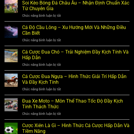
Kèo
Soi Kèo Bóng Đá Châu Âu – Nhận Định Chuẩn Xác
Bóng
Từ Chuyên Gia
Đá
Chức năng bình luận bị tắt
ở
Ngoại
Soi
Hạng
Kèo
Cá Độ Cầu Lông – Xu Hướng Mới Và Những Điều
–
Bóng
Nhận
Cần Biết
Đá
Định
Chức năng bình luận bị tắt
ở
Châu
Và
Cá
Âu
Dự
Độ
Cá Cược Đua Chó – Trải Nghiệm Đầy Kịch Tính Và
–
Đoán
Cầu
Nhận
Hấp Dẫn
Hấp
Lông
Định
Dẫn
Chức năng bình luận bị tắt
ở
–
Chuẩn
Cá
Xu
Xác
Cược
Cá Cược Đua Ngựa – Hình Thức Giải Trí Hấp Dẫn
Hướng
Từ
Đua
Mới
Và Đầy Kịch Tính
Chuyên
Chó
Và
Gia
Chức năng bình luận bị tắt
ở
–
Những
Cá
Trải
Điều
Cược
Đua Xe Moto – Môn Thể Thao Tốc Độ Đầy Kịch
Nghiệm
Cần
Đua
Đầy
Tính Thách Thức
Biết
Ngựa
Kịch
Chức năng bình luận bị tắt
ở
–
Tính
Đua
Hình
Và
Xe
Cược Xiên Là Gì – Hình Thức Cá Cược Hấp Dẫn Và
Thức
Hấp
Moto
Giải
Tiềm Năng
Dẫn