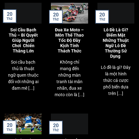
20
20
20
Th2
Th2
Th2
Soi Cầu Bạch
Đua Xe Moto –
Lô Đề Là Gì?
Thủ – Bí Quyết
Môn Thể Thao
Điểm Mặt
Giúp Người
Tốc Độ Đầy
Những Thuật
Chơi Chiến
Kịch Tính
Ngữ Lô Đề
Thắng Lớn
Thách Thức
Thường Sử
Dụng
Soi cầu bạch
Không chỉ
Lô đề là gì? Đây
thủ là thuật
mang đến
là một hình
ngữ quen thuộc
những màn
thức cá cược
đối với những ai
tranh tài mãn
phổ biến dựa
đam mê [...]
nhãn, đua xe
trên [...]
moto còn là [...]
20
20
Th2
Th2