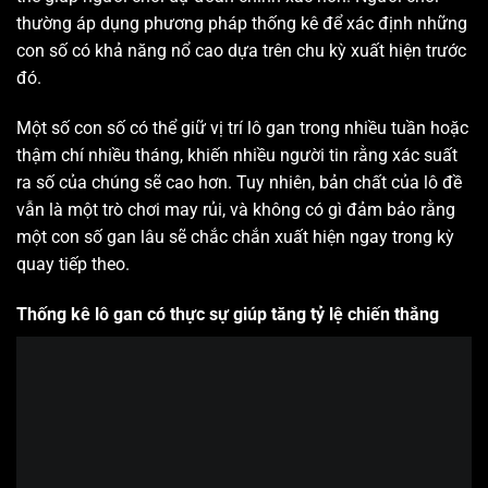
thường áp dụng phương pháp thống kê để xác định những
con số có khả năng nổ cao dựa trên chu kỳ xuất hiện trước
đó.
Một số con số có thể giữ vị trí lô gan trong nhiều tuần hoặc
thậm chí nhiều tháng, khiến nhiều người tin rằng xác suất
ra số của chúng sẽ cao hơn. Tuy nhiên, bản chất của lô đề
vẫn là một trò chơi may rủi, và không có gì đảm bảo rằng
một con số gan lâu sẽ chắc chắn xuất hiện ngay trong kỳ
quay tiếp theo.
Thống kê lô gan có thực sự giúp tăng tỷ lệ chiến thắng