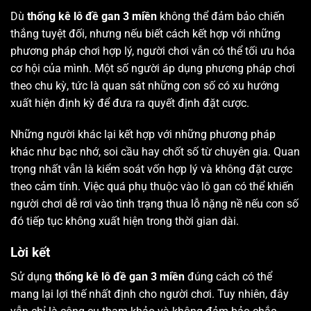
Dù
thống kê lô đề gan 3 miền
không thể đảm bảo chiến
thắng tuyệt đối, nhưng nếu biết cách kết hợp với những
phương pháp chơi hợp lý, người chơi vẫn có thể tối ưu hóa
cơ hội của mình. Một số người áp dụng phương pháp chơi
theo chu kỳ, tức là quan sát những con số có xu hướng
xuất hiện định kỳ để đưa ra quyết định đặt cược.
Những người khác lại kết hợp với những phương pháp
khác như bạc nhớ, soi cầu hay chốt số từ chuyên gia. Quan
trọng nhất vẫn là kiểm soát vốn hợp lý và không đặt cược
theo cảm tính. Việc quá phụ thuộc vào lô gan có thể khiến
người chơi dễ rơi vào tình trạng thua lỗ nặng nề nếu con số
đó tiếp tục không xuất hiện trong thời gian dài.
Lời kết
Sử dụng
thống kê lô đề gan 3 miền
đúng cách có thể
mang lại lợi thế nhất định cho người chơi. Tuy nhiên, đây