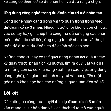
kê càng có thêm cơ sở để phân tích và đưa ra lựa chọn.
Ứng dụng công nghệ trong dự đoán của trí tuệ nhân tạo
Công nghệ ngày càng đóng vai trò quan trọng trong việc
dự đoán xổ số 3 miền
. Nhiều người chơi không còn chỉ dựa
vào sổ tay hay ghi chép thủ công mà đã sử dụng các phần
mềm phân tích số liệu, ứng dụng trí tuệ nhân tạo và thuật
toán để đưa ra dự đoán có độ chính xác cao hơn.
Những công cụ này có thể quét hàng nghìn kết quả từ các
kỳ quay trước, phân tích xu hướng, tìm ra quy luật và đưa
ra những con số có khả năng xuất hiện cao. Việc ứng dụng
công nghệ giúp giảm bớt tính may rủi và mang đến một
góc nhìn khoa học hơn cho những ai quan tâm đến xổ số.
Lời kết
Dù không có công thức tuyệt đối,
dự đoán xổ số 3 miền
vẫn mang lại sự hấp dẫn và kích thích trí tò mò của người