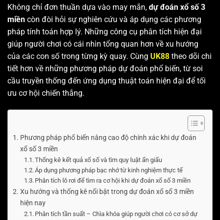
Không chỉ đơn thuần dựa vào may mắn,
dự đoán xổ số 3
miền
còn đòi hỏi sự nghiên cứu và áp dụng các phương
pháp tính toán hợp lý. Những công cụ phân tích hiện đại
giúp người chơi có cái nhìn tổng quan hơn về xu hướng
của các con số trong từng kỳ quay. Cùng
UK88
theo dõi chi
tiết hơn về những phương pháp dự đoán phổ biến, từ soi
cầu truyền thống đến ứng dụng thuật toán hiện đại để tối
ưu cơ hội chiến thắng.
Phương pháp phổ biến nâng cao độ chính xác khi dự đoán
xổ số 3 miền
Thống kê kết quả xổ số và tìm quy luật ẩn giấu
Áp dụng phương pháp bạc nhớ từ kinh nghiệm thực tế
Phân tích lô rơi để tìm ra cơ hội khi dự đoán xổ số 3 miền
Xu hướng và thống kê nổi bật trong dự đoán xổ số 3 miền
hiện nay
Phân tích tần suất – Chìa khóa giúp người chơi có cơ sở dự