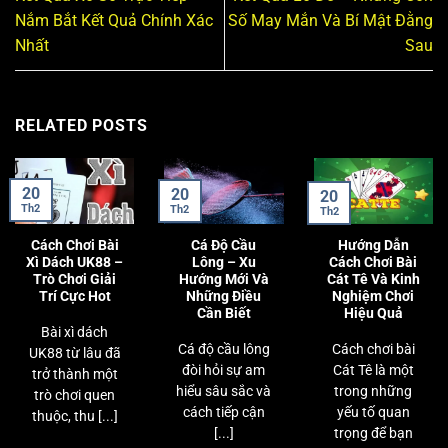
Nắm Bắt Kết Quả Chính Xác
Số May Mắn Và Bí Mật Đằng
Nhất
Sau
RELATED POSTS
20
20
20
Th2
Th2
Th2
Cách Chơi Bài
Cá Độ Cầu
Hướng Dẫn
Xì Dách UK88 –
Lông – Xu
Cách Chơi Bài
Trò Chơi Giải
Hướng Mới Và
Cát Tê Và Kinh
Trí Cực Hot
Những Điều
Nghiệm Chơi
Cần Biết
Hiệu Quả
Bài xì dách
Cá độ cầu lông
Cách chơi bài
UK88 từ lâu đã
đòi hỏi sự am
Cát Tê là một
trở thành một
hiểu sâu sắc và
trong những
trò chơi quen
cách tiếp cận
yếu tố quan
thuộc, thu [...]
[...]
trọng để bạn