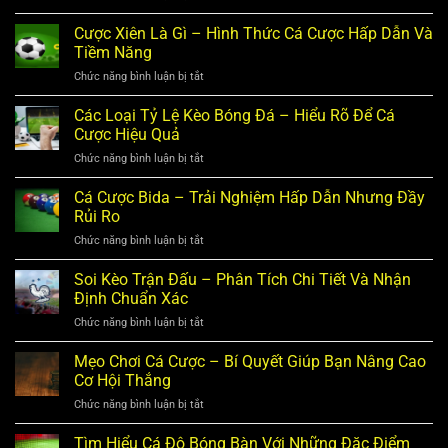
Tính
Đua
Hình
Và
Xe
Cược Xiên Là Gì – Hình Thức Cá Cược Hấp Dẫn Và
Thức
Hấp
Moto
Giải
Tiềm Năng
Dẫn
–
Trí
Chức năng bình luận bị tắt
ở
Môn
Hấp
Cược
Thể
Dẫn
Xiên
Các Loại Tỷ Lệ Kèo Bóng Đá – Hiểu Rõ Để Cá
Thao
Và
Là
Tốc
Cược Hiệu Quả
Đầy
Gì
Độ
Kịch
Chức năng bình luận bị tắt
ở
–
Đầy
Tính
Các
Hình
Kịch
Loại
Cá Cược Bida – Trải Nghiệm Hấp Dẫn Nhưng Đầy
Thức
Tính
Tỷ
Cá
Rủi Ro
Thách
Lệ
Cược
Thức
Chức năng bình luận bị tắt
ở
Kèo
Hấp
Cá
Bóng
Dẫn
Cược
Soi Kèo Trận Đấu – Phân Tích Chi Tiết Và Nhận
Đá
Và
Bida
–
Định Chuẩn Xác
Tiềm
–
Hiểu
Năng
Chức năng bình luận bị tắt
ở
Trải
Rõ
Soi
Nghiệm
Để
Kèo
Mẹo Chơi Cá Cược – Bí Quyết Giúp Bạn Nâng Cao
Hấp
Cá
Trận
Dẫn
Cơ Hội Thắng
Cược
Đấu
Nhưng
Hiệu
Chức năng bình luận bị tắt
ở
–
Đầy
Quả
Mẹo
Phân
Rủi
Chơi
Tìm Hiểu Cá Độ Bóng Bàn Với Những Đặc Điểm
Tích
Ro