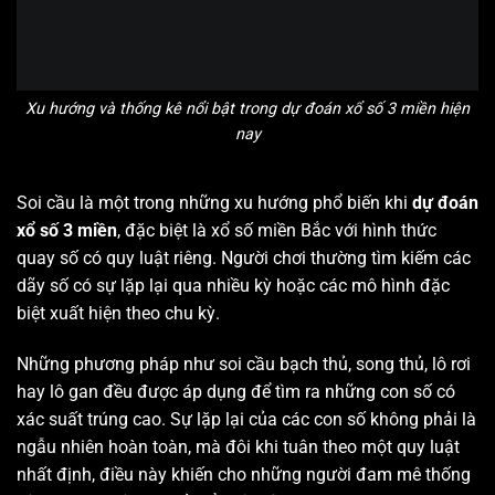
Xu hướng và thống kê nổi bật trong dự đoán xổ số 3 miền hiện
nay
Soi cầu là một trong những xu hướng phổ biến khi
dự đoán
xổ số 3 miền
, đặc biệt là xổ số miền Bắc với hình thức
quay số có quy luật riêng. Người chơi thường tìm kiếm các
dãy số có sự lặp lại qua nhiều kỳ hoặc các mô hình đặc
biệt xuất hiện theo chu kỳ.
Những phương pháp như soi cầu bạch thủ, song thủ, lô rơi
hay lô gan đều được áp dụng để tìm ra những con số có
xác suất trúng cao. Sự lặp lại của các con số không phải là
ngẫu nhiên hoàn toàn, mà đôi khi tuân theo một quy luật
nhất định, điều này khiến cho những người đam mê thống