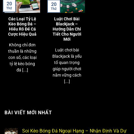
20
20
Th2
Th2
Các Loại Tỷ Lệ
Luật Chơi Bài
Kèo Bóng Đá –
Blackjack –
Hiểu Rõ Để Cá
Hướng Dẫn Chi
Cược Hiệu Quả
Tiết Cho Người
Mới
Không chỉ đơn
Luật chơi bài
thuần là những
Blackjack là yếu
con số, các loại
tố quan trọng
tỷ lệ kèo bóng
giúp người chơi
đá [...]
nắm vững cách
[...]
BÀI VIẾT MỚI NHẤT
Soi Kèo Bóng Đá Ngoại Hạng – Nhận Định Và Dự