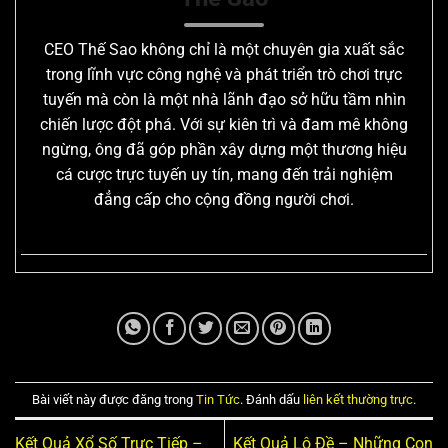
CEO Thế Sao không chỉ là một chuyên gia xuất sắc
trong lĩnh vực công nghệ và phát triển trò chơi trực
tuyến mà còn là một nhà lãnh đạo sở hữu tầm nhìn
chiến lược đột phá. Với sự kiên trì và đam mê không
ngừng, ông đã góp phần xây dựng một thương hiệu
cá cược trực tuyến uy tín, mang đến trải nghiệm
đẳng cấp cho cộng đồng người chơi.
Bài viết này được đăng trong
Tin Tức
. Đánh dấu
liên kết thường trực
.
Kết Quả Xổ Số Trực Tiếp –
Kết Quả Lô Đề – Những Con