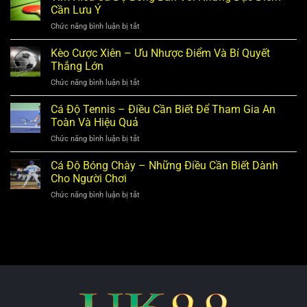
Cá
Chi
Cần Lưu Ý
Cược
Tiết
Chức năng bình luận bị tắt
ở
–
Và
Tìm
Bí
Nhận
Hiểu
Kèo Cược Xiên – Ưu Nhược Điểm Và Bí Quyết
Quyết
Định
Cá
Giúp
Thắng Lớn
Chuẩn
Độ
Bạn
Xác
Chức năng bình luận bị tắt
ở
Bóng
Nâng
Kèo
Bàn
Cao
Cược
Cá Độ Tennis – Điều Cần Biết Để Tham Gia An
Với
Cơ
Xiên
Những
Toàn Và Hiệu Quả
Hội
–
Đặc
Thắng
Chức năng bình luận bị tắt
ở
Ưu
Điểm
Cá
Nhược
Cần
Độ
Cá Độ Bóng Chày – Những Điều Cần Biết Dành
Điểm
Lưu
Tennis
Và
Cho Người Chơi
Ý
–
Bí
Chức năng bình luận bị tắt
ở
Điều
Quyết
Cá
Cần
Thắng
Độ
Biết
Lớn
Bóng
Để
Chày
Tham
–
Gia
Những
An
Điều
Toàn
Cần
Và
Biết
Hiệu