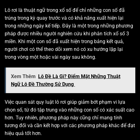
Lô rơi là thuật ngữ trong xổ số để chỉ những con số đã
trúng trong kỳ quay trước và có khả năng xuất hiện lại
trong những ngày kế tiếp. Đây là một trong những phương
pháp được nhiều người nghiên cứu khi phân tích xổ số 3
miền. Khi một con số đã xuất hiện trong bảng kết quả,
người chơi có thể theo dõi xem nó có xu hướng lặp lại
trong vòng một hoặc vài ngày sau không.
Xem Thêm
Lô Đề Là Gì? Điểm Mặt Những Thuật
Ngữ Lô Đề Thường Sử Dụng
Việc quan sát quy luật lô rơi giúp giảm bớt phạm vi lựa
chọn số, từ đó tập trung vào những con số có xác suất cao
hơn. Tuy nhiên, phương pháp này cũng chỉ mang tính
tương đối và cần kết hợp với các phương pháp khác để đạt
hiệu quả tốt hơn.