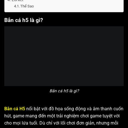
Thế Sao
Bắn cá h5 là gì?
Bắn cá h5 là gì?
Bắn cá H5
nổi bật với đồ họa sống động và âm thanh cuốn
hút, game mang đến một trải nghiệm chơi game tuyệt vời
cho mọi lứa tuổi. Dù chỉ với lối chơi đơn giản, nhưng mỗi