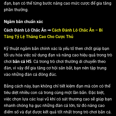
đạn, bạn có thể từng bước nâng cao mức cược để gia tăng
phần thưởng.
Ngắm bắn chuẩn xác
Cách Đánh Lô Chắc Ăn
⇒
Cách Đánh Lô Chắc Ăn – Bí
Tăng Tỷ Lệ Thắng Cao Cho Cược Thủ
Kỹ thuật ngắm bắn chính xác là yếu tố then chốt giúp bạn
tối ưu hóa việc sử dụng đạn và nâng cao hiệu quả trong trò
chơi
bắn cá H5
. Cá trong trò chơi thường di chuyển theo
đàn, vì vậy để gia tăng cơ hội săn bắt, bạn nên tập trung
vào những đàn cá đông đúc.
Bằng cách này, bạn không chỉ tiết kiệm đạn mà còn có thể
tiêu diệt nhiều con cá trong cùng một lần bắn. Đặc biệt,
việc chọn lựa các loại vũ khí có sát thương cao sẽ giúp bạn
nhanh chóng hạ gục những đàn cá lớn, từ đó nâng cao
điểm số và đạt được kết quả tốt nhất trong trò chơi bắn cá.