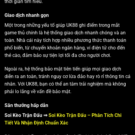
thời gian tìm hiểu.
Giao dịch nhanh gọn
Một trong những yếu tố giúp UK88 ghi điểm trong mắt
game thủ chính là hệ thống giao dịch nhanh chóng và an
toàn. Nhà cái này tích hợp nhiều phương thức thanh toán
phổ biến, từ chuyển khoản ngân hàng, ví điện tử cho đến
thẻ cào, đảm bảo sự tiện lợi tối đa cho người chơi.
Ngoài ra, hệ thống bảo mật tiên tiến giúp mọi giao dịch
diễn ra an toàn, tránh nguy cơ lừa đảo hay rò rỉ thông tin cá
nhân. Với UK88, bạn có thể an tâm trải nghiệm mà không
phải lo lắng về vấn đề bảo mật.
Săn thưởng hấp dẫn
Soi Kèo Trận Đấu
⇒
Soi Kèo Trận Đấu – Phân Tích Chi
Tiết Và Nhận Định Chuẩn Xác