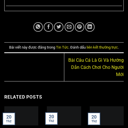
Bài viết này được đăng trong
Tin Tức
. Đánh dấu
liên kết thường trực
.
Bài Câu Cá Là Gì Và Hướng
Dẫn Cách Chơi Cho Người
Mới
RELATED POSTS
20
20
20
Th2
Th2
Th2