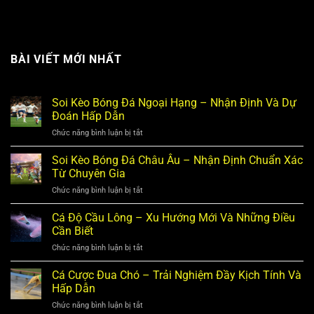
BÀI VIẾT MỚI NHẤT
Soi Kèo Bóng Đá Ngoại Hạng – Nhận Định Và Dự
Đoán Hấp Dẫn
Chức năng bình luận bị tắt
ở
Soi
Kèo
Soi Kèo Bóng Đá Châu Âu – Nhận Định Chuẩn Xác
Bóng
Từ Chuyên Gia
Đá
Chức năng bình luận bị tắt
ở
Ngoại
Soi
Hạng
Kèo
Cá Độ Cầu Lông – Xu Hướng Mới Và Những Điều
–
Bóng
Nhận
Cần Biết
Đá
Định
Chức năng bình luận bị tắt
ở
Châu
Và
Cá
Âu
Dự
Độ
Cá Cược Đua Chó – Trải Nghiệm Đầy Kịch Tính Và
–
Đoán
Cầu
Nhận
Hấp Dẫn
Hấp
Lông
Định
Dẫn
Chức năng bình luận bị tắt
ở
–
Chuẩn