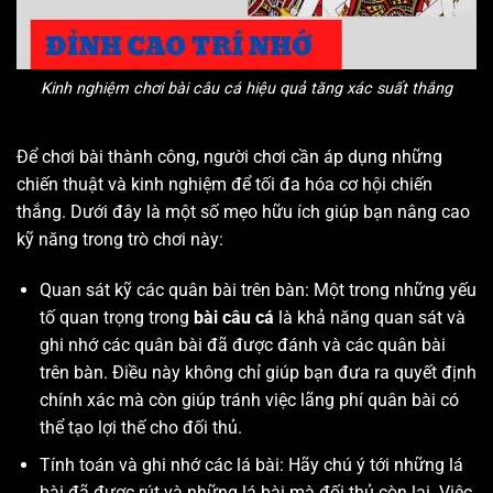
Kinh nghiệm chơi bài câu cá hiệu quả tăng xác suất thắng
Để chơi bài thành công, người chơi cần áp dụng những
chiến thuật và kinh nghiệm để tối đa hóa cơ hội chiến
thắng. Dưới đây là một số mẹo hữu ích giúp bạn nâng cao
kỹ năng trong trò chơi này:
Quan sát kỹ các quân bài trên bàn: Một trong những yếu
tố quan trọng trong
bài câu cá
là khả năng quan sát và
ghi nhớ các quân bài đã được đánh và các quân bài
trên bàn. Điều này không chỉ giúp bạn đưa ra quyết định
chính xác mà còn giúp tránh việc lãng phí quân bài có
thể tạo lợi thế cho đối thủ.
Tính toán và ghi nhớ các lá bài: Hãy chú ý tới những lá
bài đã được rút và những lá bài mà đối thủ còn lại. Việc