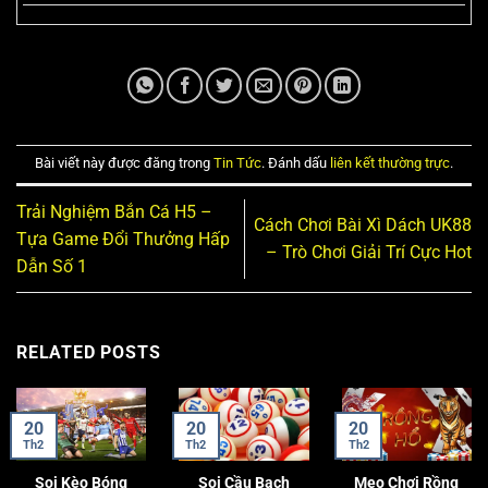
Bài viết này được đăng trong
Tin Tức
. Đánh dấu
liên kết thường trực
.
Trải Nghiệm Bắn Cá H5 –
Cách Chơi Bài Xì Dách UK88
Tựa Game Đổi Thưởng Hấp
– Trò Chơi Giải Trí Cực Hot
Dẫn Số 1
RELATED POSTS
20
20
20
Th2
Th2
Th2
Soi Kèo Bóng
Soi Cầu Bạch
Mẹo Chơi Rồng