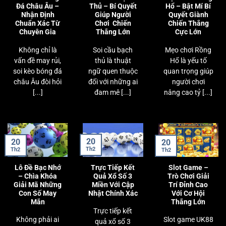
Đá Châu Âu –
Thủ – Bí Quyết
Hổ – Bật Mí Bí
Nhận Định
Giúp Người
Quyết Giành
Chuẩn Xác Từ
Chơi Chiến
Chiến Thắng
Chuyên Gia
Thắng Lớn
Cực Lớn
Không chỉ là
Soi cầu bạch
Mẹo chơi Rồng
vấn đề may rủi,
thủ là thuật
Hổ là yếu tố
soi kèo bóng đá
ngữ quen thuộc
quan trọng giúp
châu Âu đòi hỏi
đối với những ai
người chơi
[...]
đam mê [...]
nâng cao tỷ [...]
20
20
20
Th2
Th2
Th2
Lô Đề Bạc Nhớ
Trực Tiếp Kết
Slot Game –
– Chìa Khóa
Quả Xổ Số 3
Trò Chơi Giải
Giải Mã Những
Miền Với Cập
Trí Đỉnh Cao
Con Số May
Nhật Chính Xác
Với Cơ Hội
Mắn
Thắng Lớn
Trực tiếp kết
Không phải ai
Slot game UK88
quả xổ số 3