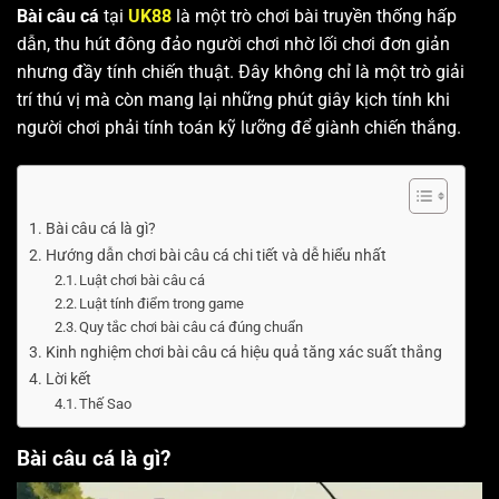
Bài câu cá
tại
UK88
là một trò chơi bài truyền thống hấp
dẫn, thu hút đông đảo người chơi nhờ lối chơi đơn giản
nhưng đầy tính chiến thuật. Đây không chỉ là một trò giải
trí thú vị mà còn mang lại những phút giây kịch tính khi
người chơi phải tính toán kỹ lưỡng để giành chiến thắng.
Bài câu cá là gì?
Hướng dẫn chơi bài câu cá chi tiết và dễ hiểu nhất
Luật chơi bài câu cá
Luật tính điểm trong game
Quy tắc chơi bài câu cá đúng chuẩn
Kinh nghiệm chơi bài câu cá hiệu quả tăng xác suất thắng
Lời kết
Thế Sao
Bài câu cá là gì?