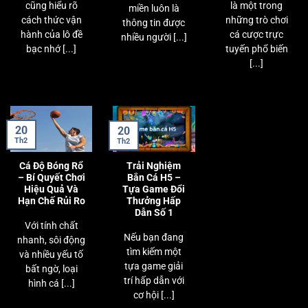
cũng hiểu rõ
là một trong
miền luôn là
cách thức vận
những trò chơi
thông tin được
hành của lô đề
cá cược trực
nhiều người [...]
bạc nhớ [...]
tuyến phổ biến
[...]
20
20
Th2
Th2
Cá Độ Bóng Rổ
Trải Nghiệm
– Bí Quyết Chơi
Bắn Cá H5 –
Hiệu Quả Và
Tựa Game Đổi
Hạn Chế Rủi Ro
Thưởng Hấp
Dẫn Số 1
Với tính chất
Nếu bạn đang
nhanh, sôi động
tìm kiếm một
và nhiều yếu tố
tựa game giải
bất ngờ, loại
trí hấp dẫn với
hình cá [...]
cơ hội [...]