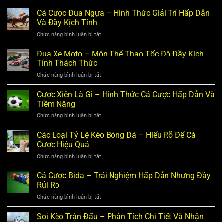
Cá
Xu
Xác
Cược
Cá Cược Đua Ngựa – Hình Thức Giải Trí Hấp Dẫn
Hướng
Từ
Đua
Mới
Và Đầy Kịch Tính
Chuyên
Chó
Và
Gia
Chức năng bình luận bị tắt
ở
–
Những
Cá
Trải
Điều
Cược
Đua Xe Moto – Môn Thể Thao Tốc Độ Đầy Kịch
Nghiệm
Cần
Đua
Đầy
Tính Thách Thức
Biết
Ngựa
Kịch
Chức năng bình luận bị tắt
ở
–
Tính
Đua
Hình
Và
Xe
Cược Xiên Là Gì – Hình Thức Cá Cược Hấp Dẫn Và
Thức
Hấp
Moto
Giải
Tiềm Năng
Dẫn
–
Trí
Chức năng bình luận bị tắt
ở
Môn
Hấp
Cược
Thể
Dẫn
Xiên
Các Loại Tỷ Lệ Kèo Bóng Đá – Hiểu Rõ Để Cá
Thao
Và
Là
Tốc
Cược Hiệu Quả
Đầy
Gì
Độ
Kịch
Chức năng bình luận bị tắt
ở
–
Đầy
Tính
Các
Hình
Kịch
Loại
Cá Cược Bida – Trải Nghiệm Hấp Dẫn Nhưng Đầy
Thức
Tính
Tỷ
Cá
Rủi Ro
Thách
Lệ
Cược
Thức
Chức năng bình luận bị tắt
ở
Kèo
Hấp
Cá
Bóng
Dẫn
Cược
Soi Kèo Trận Đấu – Phân Tích Chi Tiết Và Nhận
Đá
Và