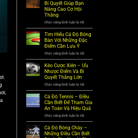
Trận
Nhưng
Quả
Bí Quyết Giúp Bạn
Đấu
Đầy
Nâng Cao Cơ Hội
–
Rủi
Thắng
Phân
Ro
Tích
Chức năng bình luận bị tắt
ở
Chi
Mẹo
Tiết
Chơi
Tìm Hiểu Cá Độ Bóng
Và
Cá
Bàn Với Những Đặc
Nhận
Cược
Điểm Cần Lưu Ý
Định
–
Chức năng bình luận bị tắt
Chuẩn
ở
Bí
Xác
Tìm
Quyết
Hiểu
Giúp
Kèo Cược Xiên – Ưu
Cá
Bạn
Nhược Điểm Và Bí
Độ
Nâng
Quyết Thắng Lớn
ơi.
Bóng
Cao
g
Chức năng bình luận bị tắt
ở
Bàn
Cơ
Kèo
Với
Hội
ơi,
Cược
Những
Cá Độ Tennis – Điều
Thắng
ua
Xiên
Đặc
Cần Biết Để Tham Gia
–
Điểm
An Toàn Và Hiệu Quả
Ưu
Cần
Chức năng bình luận bị tắt
ở
Nhược
Lưu
Cá
Điểm
Ý
Độ
Và
Cá Độ Bóng Chày –
Tennis
Bí
Những Điều Cần Biết
–
Quyết