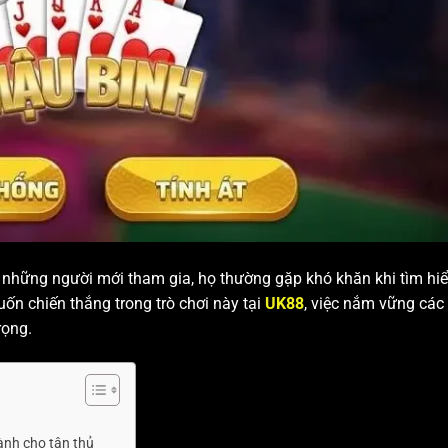
i những người mới tham gia, họ thường gặp khó khăn khi tìm hi
uốn chiến thắng trong trò chơi này tại
UK88
, việc nắm vững các
rọng.
ành cho tân thủ