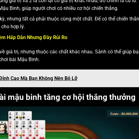
ùng giá trị và 2 lá còn lại có giá trị khác nhau, đó chính là cù lũ.
Mậu Binh, giúp người chơi có nhiều cơ hội chiến thắng.
kỳ, nhưng tất cả phải thuộc cùng một chất. Để có thể chiến thắ
 cho hợp lý.
iệm Hấp Dẫn Nhưng Đầy Rủi Ro
p về giá trị, nhưng thuộc các chất khác nhau. Sảnh có thể giúp b
chơi bài Mậu Binh.
o Đỉnh Cao Mà Bạn Không Nên Bỏ Lỡ
ài mậu binh tăng cơ hội thắng thưởng