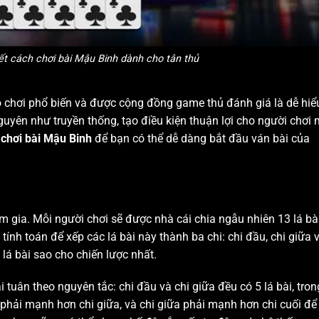
ết cách chơi bài Mậu Binh dành cho tân thủ
 chơi phổ biến và được cộng đồng game thủ đánh giá là dễ hiể
uyên như truyền thống, tạo điều kiện thuận lợi cho người chơi 
 chơi bài Mậu Binh
để bạn có thể dễ dàng bắt đầu ván bài của
m gia. Mỗi người chơi sẽ được nhà cái chia ngẫu nhiên 13 lá bài
tính toán để xếp các lá bài này thành ba chi: chi đầu, chi giữa 
 lá bài sao cho chiến lược nhất.
 tuân theo nguyên tắc: chi đầu và chi giữa đều có 5 lá bài, tron
ầu phải mạnh hơn chi giữa, và chi giữa phải mạnh hơn chi cuối để