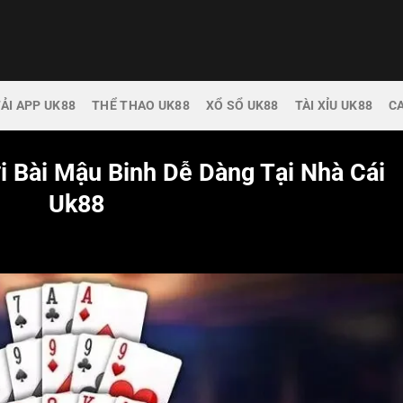
ẢI APP UK88
THỂ THAO UK88
XỔ SỔ UK88
TÀI XỈU UK88
C
 Bài Mậu Binh Dễ Dàng Tại Nhà Cái
Uk88