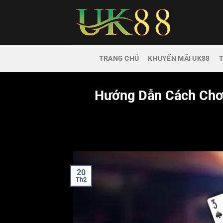
Bỏ
qua
nội
dung
TRANG CHỦ
KHUYẾN MÃI UK88
T
Hướng Dẫn Cách Chơi
20
Th2