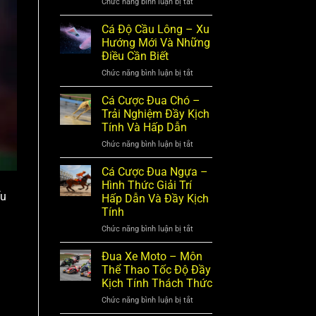
–
Chức năng bình luận bị tắt
ở
Nhận
Soi
Định
Kèo
Cá Độ Cầu Lông – Xu
Và
Bóng
Hướng Mới Và Những
Dự
Đá
Điều Cần Biết
Đoán
Châu
Chức năng bình luận bị tắt
Hấp
ở
Âu
Dẫn
Cá
–
Độ
Nhận
Cá Cược Đua Chó –
Cầu
Định
Trải Nghiệm Đầy Kịch
Lông
Chuẩn
Tính Và Hấp Dẫn
–
Xác
Chức năng bình luận bị tắt
ở
Xu
Từ
Cá
Hướng
Chuyên
Cược
Mới
Cá Cược Đua Ngựa –
Gia
Đua
Và
Hình Thức Giải Trí
Chó
Những
ểu
Hấp Dẫn Và Đầy Kịch
–
Điều
Tính
Trải
Cần
Nghiệm
Chức năng bình luận bị tắt
Biết
ở
Đầy
Cá
Kịch
Cược
Đua Xe Moto – Môn
Tính
Đua
Thể Thao Tốc Độ Đầy
Và
Ngựa
Kịch Tính Thách Thức
Hấp
–
Chức năng bình luận bị tắt
Dẫn
ở
Hình
Đua
Thức