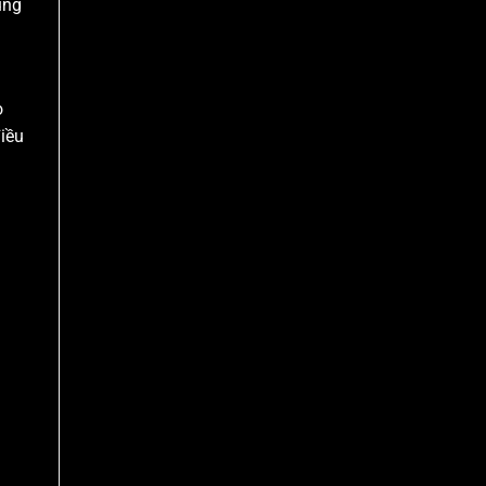
ung
o
điều
.