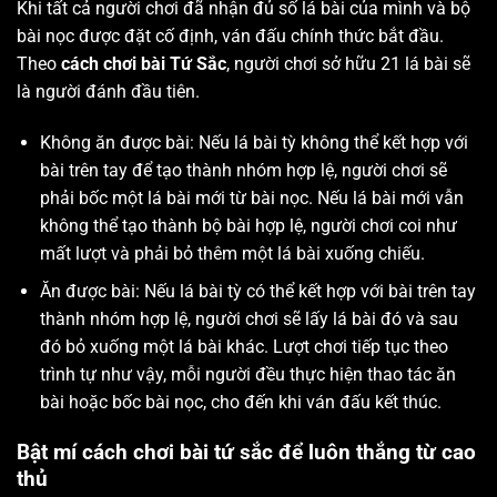
Khi tất cả người chơi đã nhận đủ số lá bài của mình và bộ
bài nọc được đặt cố định, ván đấu chính thức bắt đầu.
Theo
cách chơi bài Tứ Sắc
, người chơi sở hữu 21 lá bài sẽ
là người đánh đầu tiên.
Không ăn được bài: Nếu lá bài tỳ không thể kết hợp với
bài trên tay để tạo thành nhóm hợp lệ, người chơi sẽ
phải bốc một lá bài mới từ bài nọc. Nếu lá bài mới vẫn
không thể tạo thành bộ bài hợp lệ, người chơi coi như
mất lượt và phải bỏ thêm một lá bài xuống chiếu.
Ăn được bài: Nếu lá bài tỳ có thể kết hợp với bài trên tay
thành nhóm hợp lệ, người chơi sẽ lấy lá bài đó và sau
đó bỏ xuống một lá bài khác. Lượt chơi tiếp tục theo
trình tự như vậy, mỗi người đều thực hiện thao tác ăn
bài hoặc bốc bài nọc, cho đến khi ván đấu kết thúc.
Bật mí cách chơi bài tứ sắc để luôn thắng từ cao
thủ