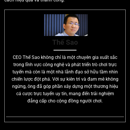
Thế Sao
CEO Thế Sao không chỉ là một chuyên gia xuất sắc
trong lĩnh vực công nghệ và phát triển trò chơi trực
tuyến mà còn là một nhà lãnh đạo sở hữu tầm nhìn
chiến lược đột phá. Với sự kiên trì và đam mê không
ngừng, ông đã góp phần xây dựng một thương hiệu
cá cược trực tuyến uy tín, mang đến trải nghiệm
đẳng cấp cho cộng đồng người chơi.