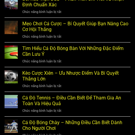
Bida
–
Định Chuẩn Xác
Tiềm
–
Hiểu
Năng
Chức năng bình luận bị tắt
ở
Trải
Rõ
Soi
Nghiệm
Để
Kèo
Mẹo Chơi Cá Cược – Bí Quyết Giúp Bạn Nâng Cao
Hấp
Cá
Trận
Dẫn
Cơ Hội Thắng
Cược
Đấu
Nhưng
Hiệu
Chức năng bình luận bị tắt
ở
–
Đầy
Quả
Mẹo
Phân
Rủi
Chơi
Tìm Hiểu Cá Độ Bóng Bàn Với Những Đặc Điểm
Tích
Ro
Cá
Chi
Cần Lưu Ý
Cược
Tiết
Chức năng bình luận bị tắt
ở
–
Và
Tìm
Bí
Nhận
Hiểu
Kèo Cược Xiên – Ưu Nhược Điểm Và Bí Quyết
Quyết
Định
Cá
Giúp
Thắng Lớn
Chuẩn
Độ
Bạn
Xác
Chức năng bình luận bị tắt
ở
Bóng
Nâng
Kèo
Bàn
Cao
Cược
Cá Độ Tennis – Điều Cần Biết Để Tham Gia An
Với
Cơ
Xiên
Những
Toàn Và Hiệu Quả
Hội
–
Đặc
Thắng
Chức năng bình luận bị tắt
ở
Ưu
Điểm
Cá
Nhược
Cần
Độ
Cá Độ Bóng Chày – Những Điều Cần Biết Dành
Điểm
Lưu
Tennis
Và
Cho Người Chơi
Ý
–
Bí