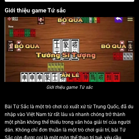
Giới thiệu game Tứ sắc
Giới thiệu game Tứ sắc
Bài Tứ Sắc là một trò chơi có xuất xứ từ Trung Quốc, đã du
nhập vào Việt Nam từ rất lâu và nhanh chóng trở thành
một phần không thể thiếu trong văn hóa giải trí của người
dân. Không chỉ đơn thuần là một trò chơi giải trí, bài Tứ
Sắc còn được coi là một môn thể thao trí tuệ, yêu cầu