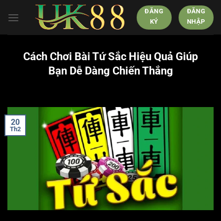
Bỏ
ĐĂNG
ĐĂNG
qua
KÝ
NHẬP
nội
dung
Cách Chơi Bài Tứ Sắc Hiệu Quả Giúp
Bạn Dễ Dàng Chiến Thắng
20
Th2