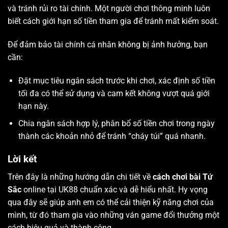
và tránh rủi ro tài chính. Một người chơi thông minh luôn
biết cách giới hạn số tiền tham gia để tránh mất kiểm soát.
Để đảm bảo tài chính cá nhân không bị ảnh hưởng, bạn
cần:
Đặt mục tiêu ngân sách trước khi chơi, xác định số tiền
tối đa có thể sử dụng và cam kết không vượt quá giới
hạn này.
Chia ngân sách hợp lý, phân bổ số tiền chơi trong ngày
thành các khoản nhỏ để tránh “cháy túi” quá nhanh.
Lời kết
Trên đây là những hướng dẫn chi tiết về
cách chơi bài Tứ
Sắc
online tại UK88 chuẩn xác và dễ hiểu nhất. Hy vọng
qua đây sẽ giúp anh em có thể cải thiện kỹ năng chơi của
mình, từ đó tham gia vào những ván game đổi thưởng một
cách hiệu quả và thành công.