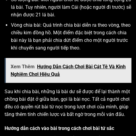
lá bài. Tuy nhiên, người làm Cái (hoặc người đi trước) sẽ
nhận được 21 lá bài.
Vòng chia bài: Quá trình chia bài diễn ra theo vòng, theo
chiều kim đồng hồ. Một điểm đặc biệt trong cách chia
bài này là bạn phải chia dứt điểm cho một người trước
khi chuyển sang người tiếp theo.
Xem Thêm
Hướng Dẫn Cách Chơi Bài Cát Tê Và Kinh
Nghiệm Chơi Hiệu Quả
Sau khi chia bài, những lá bài dư sẽ được để lại thành một
chồng bài đặt ở giữa bàn, gọi là bài nọc. Tất cả người chơi
đều có quyền rút bài từ nọc trong lượt chơi của mình, giúp
tăng thêm tính chiến lược và bất ngờ trong mỗi ván đấu.
Hướng dẫn cách vào bài trong cách chơi bài tứ sắc